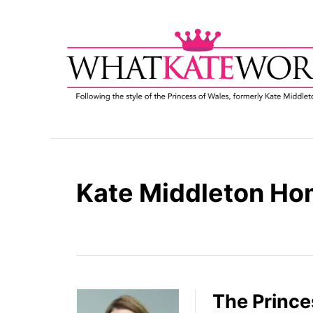
S
k
i
p
t
o
C
o
n
t
Kate Middleton Ho
e
n
t
The Prince